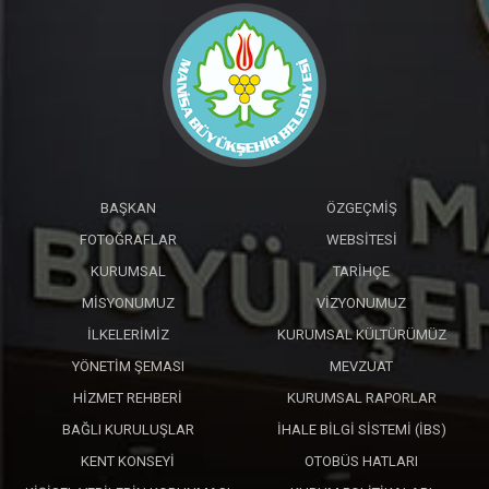
BAŞKAN
ÖZGEÇMIŞ
FOTOĞRAFLAR
WEBSITESI
KURUMSAL
TARIHÇE
MISYONUMUZ
VIZYONUMUZ
İLKELERIMIZ
KURUMSAL KÜLTÜRÜMÜZ
YÖNETIM ŞEMASI
MEVZUAT
HIZMET REHBERI
KURUMSAL RAPORLAR
BAĞLI KURULUŞLAR
İHALE BILGI SISTEMI (İBS)
KENT KONSEYI
OTOBÜS HATLARI