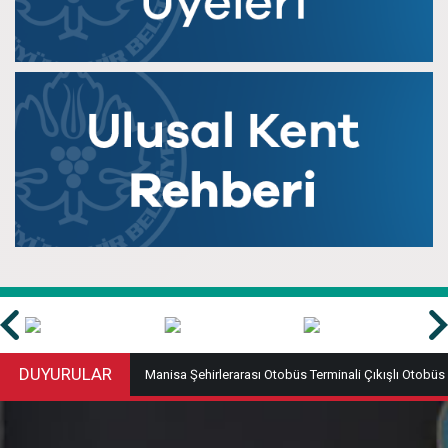
DUYURULAR
lerarası Otobüs Terminali Çıkışlı Otobüs
Özel Toplu Taşıma Hattı Çalıştırılm
Değerleri (Haziran 2026)
Kiraya Verilmesi İşi İhale İlanı