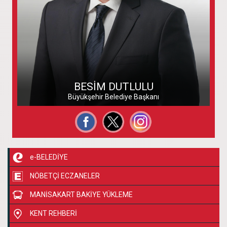
Özgeçmiş
Fotoğraflar
BESİM DUTLULU
Websitesi
Büyükşehir Belediye Başkanı
e-BELEDİYE
NÖBETÇİ ECZANELER
MANİSAKART BAKİYE YÜKLEME
KENT REHBERİ