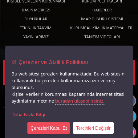
KIŞISEL VERILERIN KORUNMASI
KURUM POLITIKALARI
BASIN MERKEZI
HABERLER
DUYURULAR
İMAR DUYURU SISTEMI
ETKINLIK TAKVIMI
KURUMSAL KIMLIK MATERYALLERI
YAYINLARIMIZ
TANITIM VIDEOLARI
🍪 Çerezler ve Gizlilik Politikası
Haberler, Etkinlikler ve Duyurular İçin Açık Rıza
Bu web sitesi çerezleri kullanmaktadır. Bu web sitesini
Formu Başvurusu
kullanarak bu çerezleri kullanmamıza izin vermiş
olursunuz.
Kişisel verilerin korunması kapsamında internet sitesi
Manisa Büyükşehir Belediyesi © 2026 Bilgi İşlem Dairesi Başkanlığı
Kişisel Verilerin Korunması Kanunu
aydınlatma metnine
buradan ulaşabilirsiniz.
Daha Fazla Bilgi
BÜYÜKŞEHİR NET KURUM PORTALI
Çerezleri Kabul Et
Tercihleri Değiştir