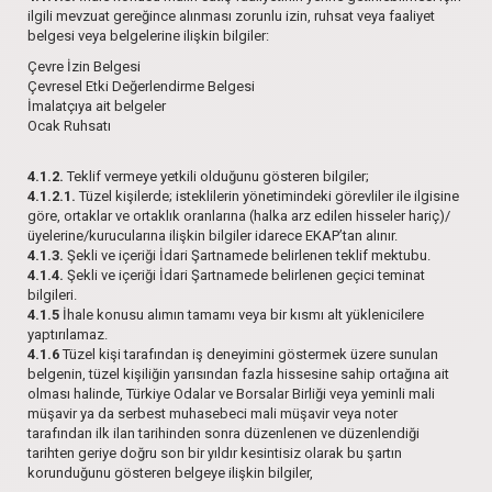
ilgili mevzuat gereğince alınması zorunlu izin, ruhsat veya faaliyet
belgesi veya belgelerine ilişkin bilgiler:
Çevre İzin Belgesi
Çevresel Etki Değerlendirme Belgesi
İmalatçıya ait belgeler
Ocak Ruhsatı
4.1.2.
Teklif vermeye yetkili olduğunu gösteren bilgiler;
4.1.2.1.
Tüzel kişilerde; isteklilerin yönetimindeki görevliler ile ilgisine
göre, ortaklar ve ortaklık oranlarına (halka arz edilen hisseler hariç)/
üyelerine/kurucularına ilişkin bilgiler idarece EKAP’tan alınır.
4.1.3.
Şekli ve içeriği İdari Şartnamede belirlenen teklif mektubu.
4.1.4.
Şekli ve içeriği İdari Şartnamede belirlenen geçici teminat
bilgileri.
4.1.5
İhale konusu alımın tamamı veya bir kısmı alt yüklenicilere
yaptırılamaz.
4.1.6
Tüzel kişi tarafından iş deneyimini göstermek üzere sunulan
belgenin, tüzel kişiliğin yarısından fazla hissesine sahip ortağına ait
olması halinde, Türkiye Odalar ve Borsalar Birliği veya yeminli mali
müşavir ya da serbest muhasebeci mali müşavir veya noter
tarafından ilk ilan tarihinden sonra düzenlenen ve düzenlendiği
tarihten geriye doğru son bir yıldır kesintisiz olarak bu şartın
korunduğunu gösteren belgeye ilişkin bilgiler,