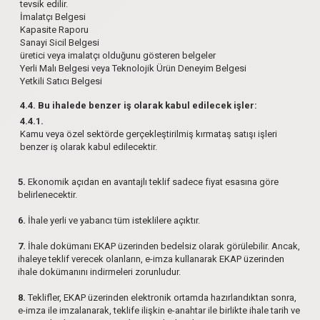
tevsik edilir.
İmalatçı Belgesi
Kapasite Raporu
Sanayi Sicil Belgesi
üretici veya imalatçı olduğunu gösteren belgeler
Yerli Malı Belgesi veya Teknolojik Ürün Deneyim Belgesi
Yetkili Satıcı Belgesi
4.4. Bu ihalede benzer iş olarak kabul edilecek işler:
4.4.1.
Kamu veya özel sektörde gerçekleştirilmiş kırmataş satışı işleri
benzer iş olarak kabul edilecektir.
5.
Ekonomik açıdan en avantajlı teklif sadece fiyat esasına göre
belirlenecektir.
6.
İhale yerli ve yabancı tüm isteklilere açıktır.
7.
İhale dokümanı EKAP üzerinden bedelsiz olarak görülebilir. Ancak,
ihaleye teklif verecek olanların, e-imza kullanarak EKAP üzerinden
ihale dokümanını indirmeleri zorunludur.
8.
Teklifler, EKAP üzerinden elektronik ortamda hazırlandıktan sonra,
e-imza ile imzalanarak, teklife ilişkin e-anahtar ile birlikte ihale tarih ve