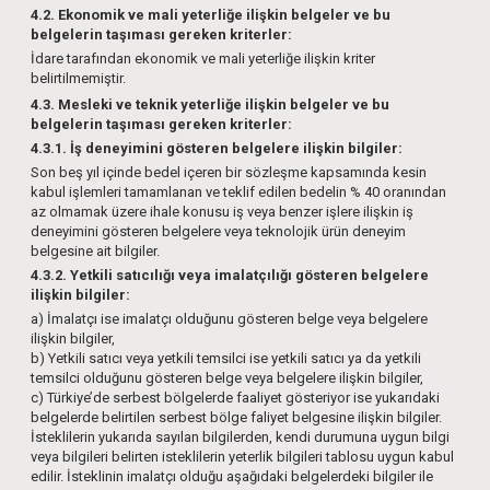
4.2. Ekonomik ve mali yeterliğe ilişkin belgeler ve bu
belgelerin taşıması gereken kriterler:
İdare tarafından ekonomik ve mali yeterliğe ilişkin kriter
belirtilmemiştir.
4.3. Mesleki ve teknik yeterliğe ilişkin belgeler ve bu
belgelerin taşıması gereken kriterler:
4.3.1. İş deneyimini gösteren belgelere ilişkin bilgiler:
Son beş yıl içinde bedel içeren bir sözleşme kapsamında kesin
kabul işlemleri tamamlanan ve teklif edilen bedelin % 40 oranından
az olmamak üzere ihale konusu iş veya benzer işlere ilişkin iş
deneyimini gösteren belgelere veya teknolojik ürün deneyim
belgesine ait bilgiler.
4.3.2. Yetkili satıcılığı veya imalatçılığı gösteren belgelere
ilişkin bilgiler:
a) İmalatçı ise imalatçı olduğunu gösteren belge veya belgelere
ilişkin bilgiler,
b) Yetkili satıcı veya yetkili temsilci ise yetkili satıcı ya da yetkili
temsilci olduğunu gösteren belge veya belgelere ilişkin bilgiler,
c) Türkiye’de serbest bölgelerde faaliyet gösteriyor ise yukarıdaki
belgelerde belirtilen serbest bölge faliyet belgesine ilişkin bilgiler.
İsteklilerin yukarıda sayılan bilgilerden, kendi durumuna uygun bilgi
veya bilgileri belirten isteklilerin yeterlik bilgileri tablosu uygun kabul
edilir. İsteklinin imalatçı olduğu aşağıdaki belgelerdeki bilgiler ile