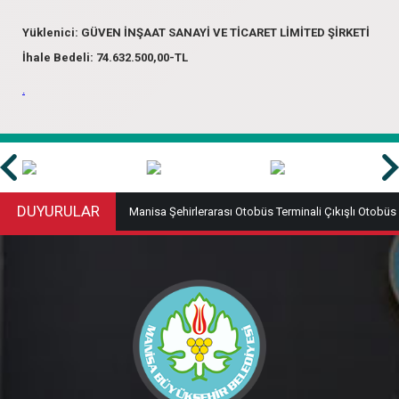
Yüklenici: GÜVEN İNŞAAT SANAYİ VE TİCARET LİMİTED ŞİRKETİ
İhale Bedeli: 74.632.500,00-TL
.
DUYURULAR
n Tebliğ Listesi
Manisa Şehirlerarası Otobüs Terminali Çıkışlı Otobüs
Bileti Rayiç Değerleri (Haziran 2026)