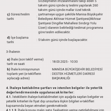
Sözleşmenin imzalanmasını takip eden 5
takvim günü içinde iş teslimi yapılarak 260
takvim günü içinde mallar özel teknik
ç)
Süresi/teslim
şartnameye uygun şekilde Manisa Büyükşehir
:
tarihi
Belediyesi Akhisar Hizmet Şantiyesi(Akhisar
Şantiyesi Dingiller Mahallesi Sındırgı Yolu
Üzeri) idarenin belirlediği teslimat programına
göre teslim edilecektir.
d)
İşe başlama
:
5 takvim günü içinde başlayacaktır.
tarihi
3-İhalenin
a)
İhale (son teklif verme)
:
18.03.2025 - 10:30
tarih ve saati
b)
İhale komisyonunun
MANİSA BÜYÜKİŞEHİR BELEDİYESİ
toplantı yeri (e-tekliflerin
:
DESTEK HİZMETLERİ DAİRESİ
açılacağı adres)
BAŞKANLIĞI
4. İhaleye katılabilme şartları ve istenilen belgeler ile yeterlik
değerlendirmesinde uygulanacak kriterler:
4.1.
İsteklilerin ihaleye katılabilmeleri için aşağıda sayılan belgeler ve
yeterlik kriterleri ile fiyat dışı unsurlara ilişkin bilgileri e-teklifleri
kapsamında beyan etmeleri gerekmektedir.
4.1.1.3.
İhale konusu malın satış faaliyetinin yerine getirilebilmesi için