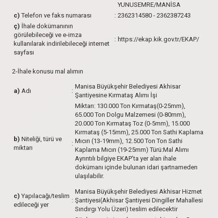
YUNUSEMRE/MANİSA
c)
Telefon ve faks numarası
:
2362314580 - 2362387243
ç)
İhale dokümanının
görülebileceği ve e-imza
:
https://ekap.kik.gov.tr/EKAP/
kullanılarak indirilebileceği internet
sayfası
2-İhale konusu mal alımın
Manisa Büyükşehir Belediyesi Akhisar
a)
Adı
:
Şantiyesine Kırmataş Alımı İşi
Miktarı: 130.000 Ton Kırmataş(0-25mm),
65.000 Ton Dolgu Malzemesi (0-80mm),
20.000 Ton Kırmataş Toz (0-5mm), 15.000
Kırmataş (5-15mm), 25.000 Ton Sathi Kaplama
b)
Niteliği, türü ve
Mıcırı (13-19mm), 12.500 Ton Ton Sathi
:
miktarı
Kaplama Mıcırı (19-25mm) Türü:Mal Alımı
Ayrıntılı bilgiye EKAP’ta yer alan ihale
dokümanı içinde bulunan idari şartnameden
ulaşılabilir.
Manisa Büyükşehir Belediyesi Akhisar Hizmet
c)
Yapılacağı/teslim
:
Şantiyesi(Akhisar Şantiyesi Dingiller Mahallesi
edileceği yer
Sındırgı Yolu Üzeri) teslim edilecektir