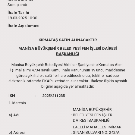
Sonuçlandı
İhale Tarihi
18-03-2025 10:30
İhale Açıklaması
KIRMATAŞ SATIN ALINACAKTIR
MANİSA BÜYÜKŞEHİR BELEDİYESİ FEN İŞLERİ DAİRESİ
BAŞKANLIĞI
Manisa Büyükşehir Belediyesi Akhisar Şantiyesine Kırmataş Alımı
İşi mal alımı 4734 sayılı Kamu İhale Kanununun 19 uncu maddesine
göre açık ihale usulü ile ihale edilecek olup, teklifler sadece
elektronik ortamda EKAP üzerinden alınacaktır. İhaleye ilişkin ayrıntılı
bilgiler aşağıda yer almaktadır:
İKN
:
2025/211235
1-İdarenin
MANİSA BÜYÜKŞEHİR
a)
Adı
:
BELEDİYESİ FEN İŞLERİ
DAİRESİ BAŞKANLIĞI
LALELİ MAHALLESİ MİMAR
b)
Adresi
:
SİNAN BULVARI NO: 242/A