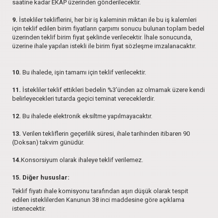
saatine kadar EKAP üzerinden gönderilecektir.
9.
İstekliler tekliflerini, her bir iş kaleminin miktarı ile bu iş kalemleri
için teklif edilen birim fiyatların çarpımı sonucu bulunan toplam bedel
üzerinden teklif birim fiyat şeklinde verilecektir. İhale sonucunda,
üzerine ihale yapılan istekli ile birim fiyat sözleşme imzalanacaktır.
10.
Bu ihalede, işin tamamı için teklif verilecektir.
11.
İstekliler teklif ettikleri bedelin %3’ünden az olmamak üzere kendi
belirleyecekleri tutarda geçici teminat vereceklerdir.
12.
Bu ihalede elektronik eksiltme yapılmayacaktır.
13.
Verilen tekliflerin geçerlilik süresi, ihale tarihinden itibaren 90
(Doksan) takvim günüdür.
14.
Konsorsiyum olarak ihaleye teklif verilemez.
15. Diğer hususlar:
Teklif fiyatı ihale komisyonu tarafından aşırı düşük olarak tespit
edilen isteklilerden Kanunun 38 inci maddesine göre açıklama
istenecektir.