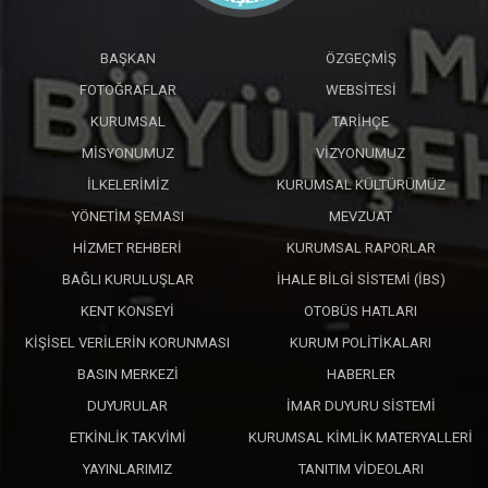
BAŞKAN
ÖZGEÇMIŞ
FOTOĞRAFLAR
WEBSITESI
KURUMSAL
TARIHÇE
MISYONUMUZ
VIZYONUMUZ
İLKELERIMIZ
KURUMSAL KÜLTÜRÜMÜZ
YÖNETIM ŞEMASI
MEVZUAT
HIZMET REHBERI
KURUMSAL RAPORLAR
BAĞLI KURULUŞLAR
İHALE BILGI SISTEMI (İBS)
KENT KONSEYI
OTOBÜS HATLARI
KIŞISEL VERILERIN KORUNMASI
KURUM POLITIKALARI
BASIN MERKEZI
HABERLER
DUYURULAR
İMAR DUYURU SISTEMI
ETKINLIK TAKVIMI
KURUMSAL KIMLIK MATERYALLERI
YAYINLARIMIZ
TANITIM VIDEOLARI